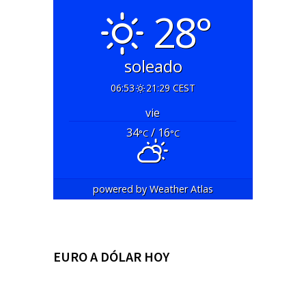
28°
soleado
06:53
21:29 CEST
vie
34
/ 16
°C
°C
powered by
Weather Atlas
EURO A DÓLAR HOY