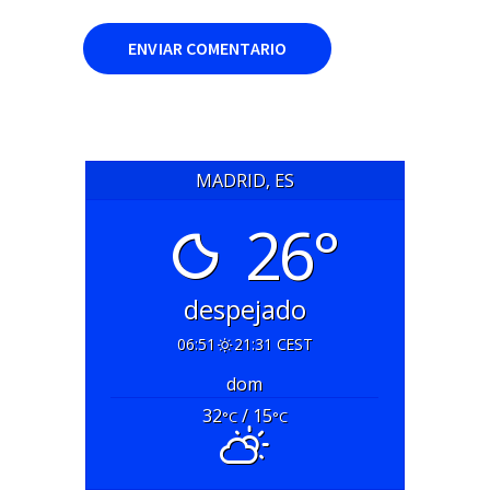
MADRID, ES
26°
despejado
06:51
21:31 CEST
dom
32
/ 15
°C
°C