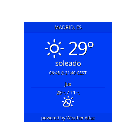
MADRID, ES
29°
soleado
06:45
21:40 CEST
jue
28
/ 11
°C
°C
powered by
Weather Atlas