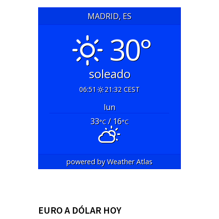
MADRID, ES
30°
soleado
06:51
21:32 CEST
lun
33
/ 16
°C
°C
powered by
Weather Atlas
EURO A DÓLAR HOY