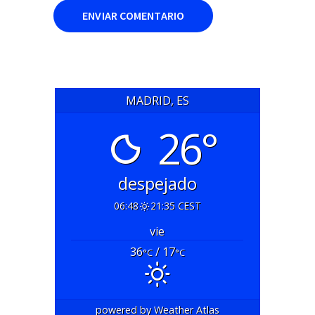
MADRID, ES
26°
despejado
06:48
21:35 CEST
vie
36
/ 17
°C
°C
powered by
Weather Atlas