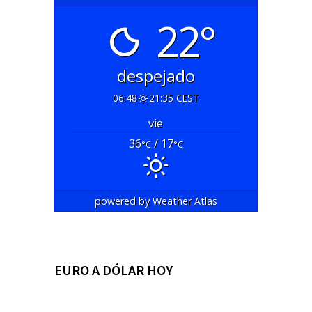
22°
despejado
06:48
21:35 CEST
vie
36
/ 17
°C
°C
powered by
Weather Atlas
EURO A DÓLAR HOY