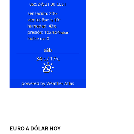
06:52
21:30 CEST
sensación: 20
°c
viento: 8
10
km/h
°
humedad: 43
%
presión: 1024.04
mbar
índice uv: 0
sáb
34
/ 17
°C
°C
powered by
Weather Atlas
EURO A DÓLAR HOY