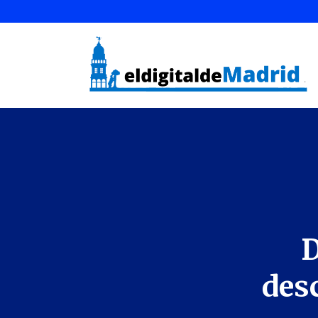
D
des