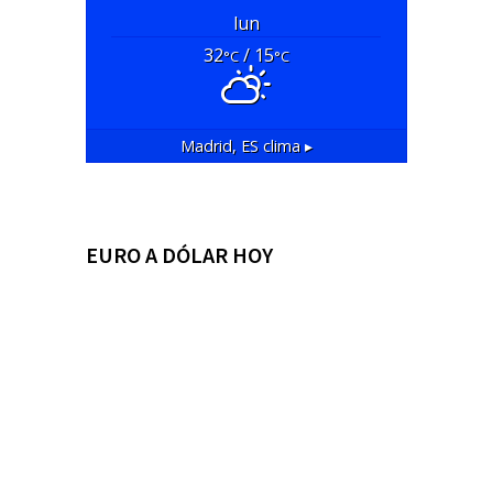
lun
32
/ 15
°C
°C
Madrid, ES
clima ▸
EURO A DÓLAR HOY