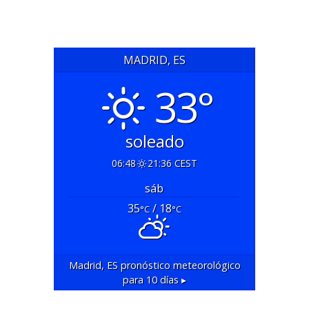
MADRID, ES
33°
soleado
06:48
21:36 CEST
sáb
35
/ 18
°C
°C
Madrid, ES
pronóstico meteorológico
para 10 días ▸