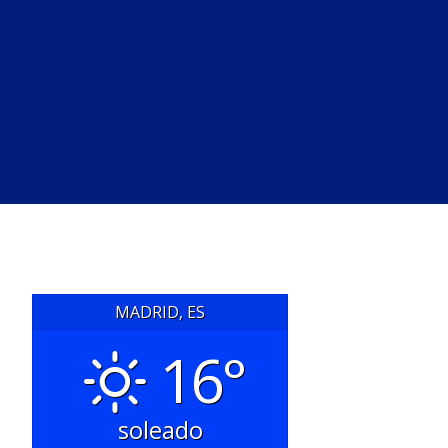
MADRID, ES
16°
soleado