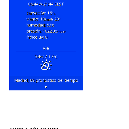
06:44
21:44 CEST
sensación: 16
°c
viento: 10
20
km/h
°
humedad: 53
%
presión: 1022.35
mbar
índice uv: 0
vie
34
/ 17
°C
°C
Madrid, ES
pronóstico del tiempo
▸