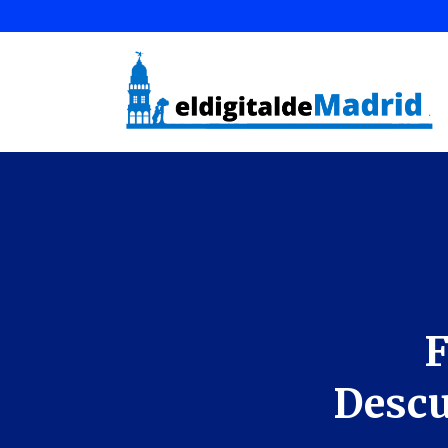
F
Descu