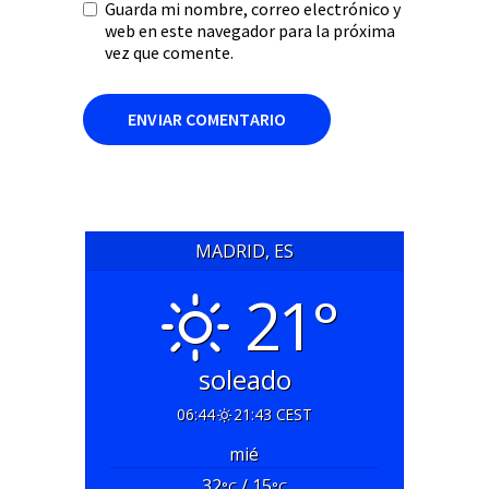
Guarda mi nombre, correo electrónico y
web en este navegador para la próxima
vez que comente.
MADRID, ES
21°
soleado
06:44
21:43 CEST
mié
32
/ 15
°C
°C