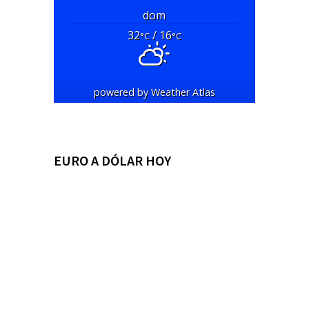
dom
32
/ 16
°C
°C
powered by
Weather Atlas
EURO A DÓLAR HOY