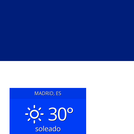
MADRID, ES
30°
soleado