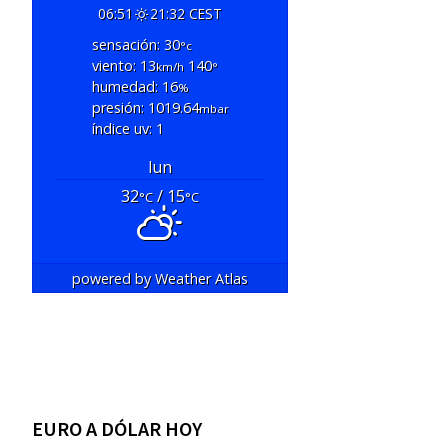
06:51
21:32 CEST
sensación: 30
°c
viento: 13
140
km/h
°
humedad: 16
%
presión: 1019.64
mbar
índice uv: 1
lun
32
/ 15
°C
°C
powered by
Weather Atlas
EURO A DÓLAR HOY