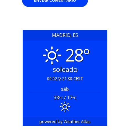
MADRID, ES
28°
soleado
06:52
21:30 CEST
sáb
33
/ 17
°C
°C
powered by
Weather Atlas