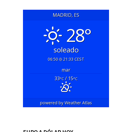
MADRID, ES
28°
soleado
06:50
21:33 CEST
mar
33
/ 15
°C
°C
powered by
Weather Atlas
EURO A DÓLAR HOY