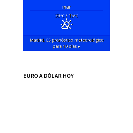
mar
33
/ 15
°C
°C
Madrid, ES
pronóstico meteorológico
para 10 días ▸
EURO A DÓLAR HOY