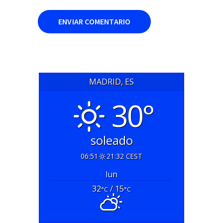
MADRID, ES
30°
soleado
06:51
21:32 CEST
lun
32
/ 15
°C
°C