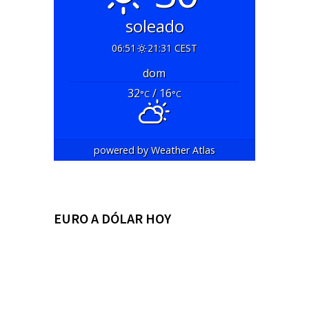
soleado
06:51
21:31 CEST
dom
32
/ 16
°C
°C
powered by
Weather Atlas
EURO A DÓLAR HOY