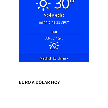
30°
soleado
06:50
21:33 CEST
mar
33
/ 15
°C
°C
Madrid, ES
clima ▸
EURO A DÓLAR HOY