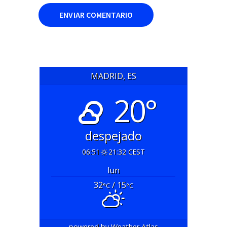
MADRID, ES
20°
despejado
06:51
21:32 CEST
lun
32
/ 15
°C
°C
powered by
Weather Atlas