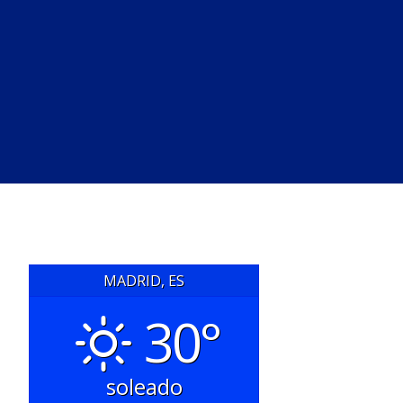
MADRID, ES
30°
soleado