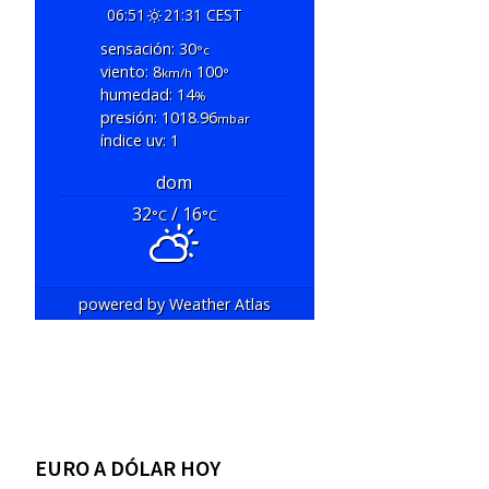
06:51
21:31 CEST
sensación: 30
°c
viento: 8
100
km/h
°
humedad: 14
%
presión: 1018.96
mbar
índice uv: 1
dom
32
/ 16
°C
°C
powered by
Weather Atlas
EURO A DÓLAR HOY