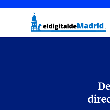
De
dire