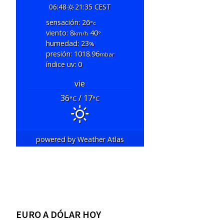
06:48
21:35 CEST
sensación: 26
°c
viento: 8
40
km/h
°
humedad: 23
%
presión: 1018.96
mbar
índice uv: 0
vie
36
/ 17
°C
°C
powered by
Weather Atlas
EURO A DÓLAR HOY