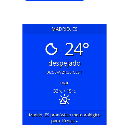
MADRID, ES
24°
despejado
06:50
21:33 CEST
mar
33
/ 15
°C
°C
Madrid, ES
pronóstico meteorológico
para 10 días ▸