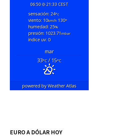
06:50
21:33 CEST
sensación: 24
°c
viento: 10
130
km/h
°
humedad: 25
%
presión: 1023.71
mbar
índice uv: 0
mar
33
/ 15
°C
°C
powered by
Weather Atlas
EURO A DÓLAR HOY