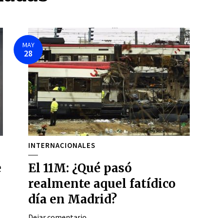
MAY
28
INTERNACIONALES
e
El 11M: ¿Qué pasó
realmente aquel fatídico
día en Madrid?
Dejar comentario