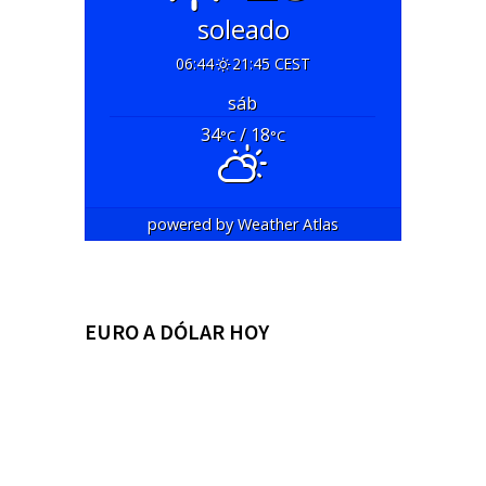
soleado
06:44
21:45 CEST
sáb
34
/ 18
°C
°C
powered by
Weather Atlas
EURO A DÓLAR HOY