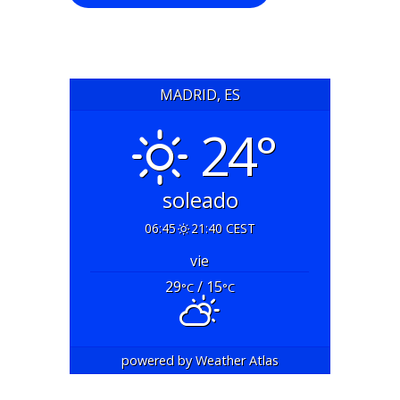
MADRID, ES
24°
soleado
06:45
21:40 CEST
vie
29
/ 15
°C
°C
powered by
Weather Atlas