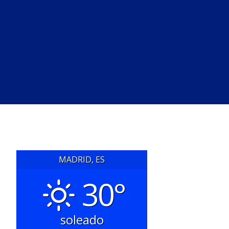
MADRID, ES
30°
soleado