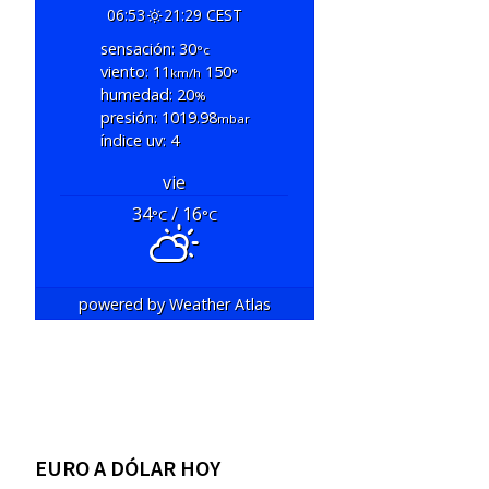
06:53
21:29 CEST
sensación: 30
°c
viento: 11
150
km/h
°
humedad: 20
%
presión: 1019.98
mbar
índice uv: 4
vie
34
/ 16
°C
°C
powered by
Weather Atlas
EURO A DÓLAR HOY