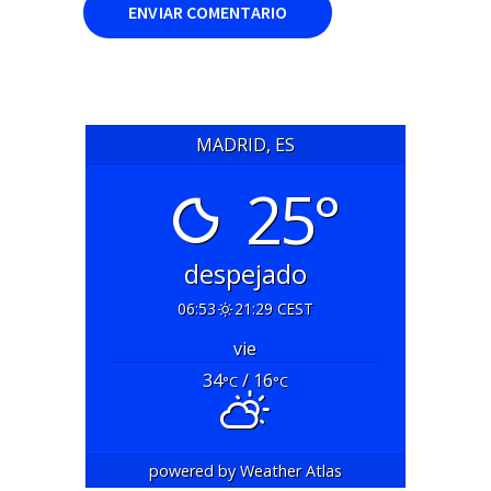
MADRID, ES
25°
despejado
06:53
21:29 CEST
vie
34
/ 16
°C
°C
powered by
Weather Atlas