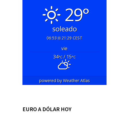
29°
soleado
06:53
21:29 CEST
vie
34
/ 15
°C
°C
powered by
Weather Atlas
EURO A DÓLAR HOY