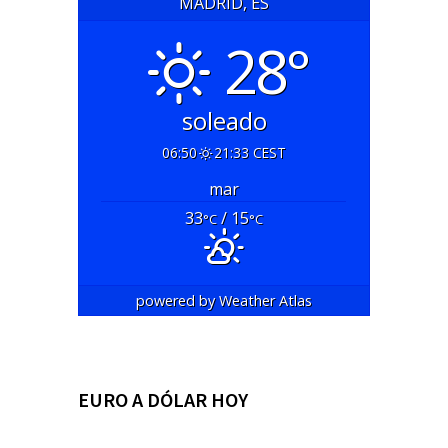
MADRID, ES
28°
soleado
06:50
21:33 CEST
mar
33
/ 15
°C
°C
powered by
Weather Atlas
EURO A DÓLAR HOY