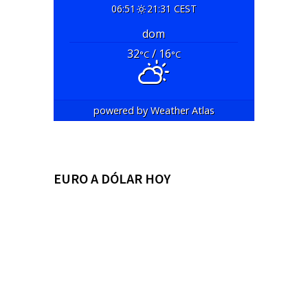
06:51
21:31 CEST
dom
32
/ 16
°C
°C
powered by
Weather Atlas
EURO A DÓLAR HOY