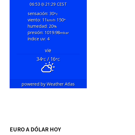
06:53
21:29 CEST
sensación: 30
°c
viento: 11
150
km/h
°
humedad: 20
%
presión: 1019.98
mbar
índice uv: 4
vie
34
/ 16
°C
°C
powered by
Weather Atlas
EURO A DÓLAR HOY