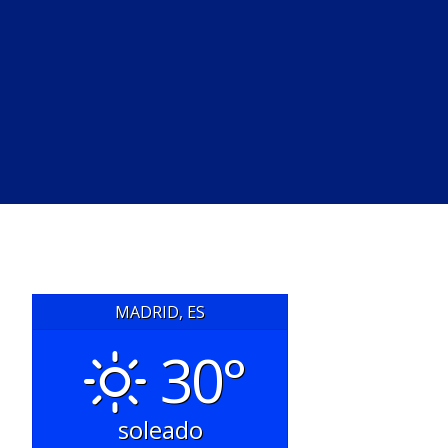
MADRID, ES
30°
soleado