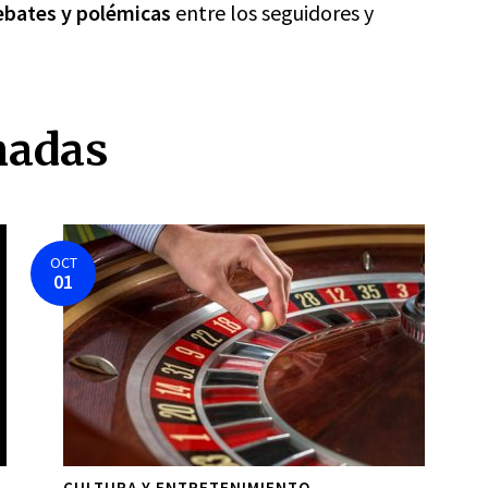
ebates y polémicas
entre los seguidores y
nadas
OCT
01
CULTURA Y ENTRETENIMIENTO