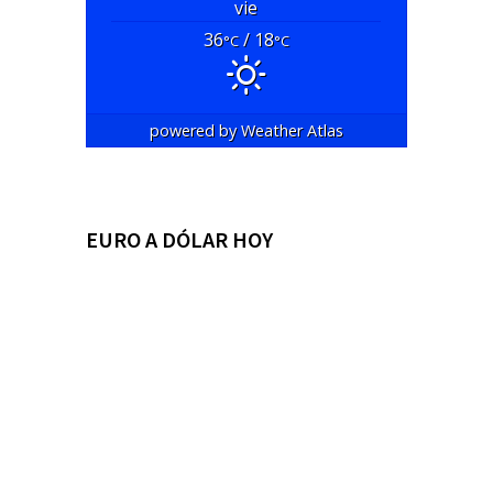
vie
36
/ 18
°C
°C
powered by
Weather Atlas
EURO A DÓLAR HOY