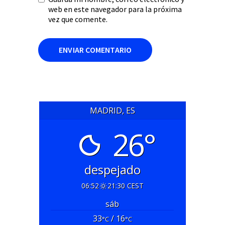
web en este navegador para la próxima
vez que comente.
MADRID, ES
26°
despejado
06:52
21:30 CEST
sáb
33
/ 16
°C
°C