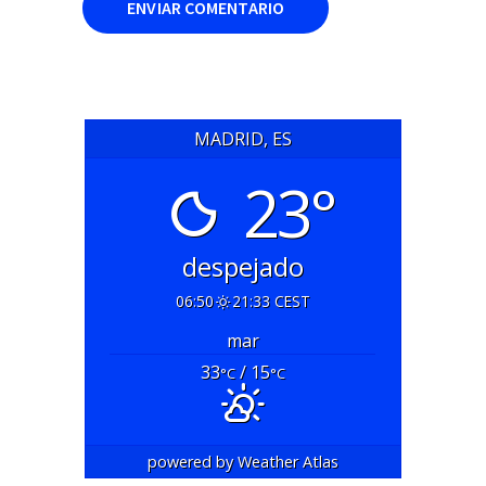
MADRID, ES
23°
despejado
06:50
21:33 CEST
mar
33
/ 15
°C
°C
powered by
Weather Atlas