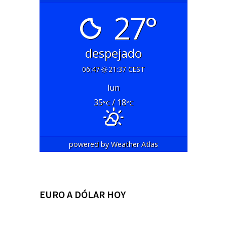
27°
despejado
06:47
21:37 CEST
lun
35
/ 18
°C
°C
powered by
Weather Atlas
EURO A DÓLAR HOY