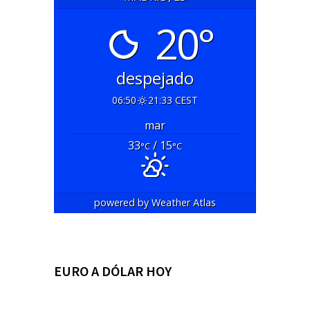
20°
despejado
06:50
21:33 CEST
mar
33
/ 15
°C
°C
powered by
Weather Atlas
EURO A DÓLAR HOY