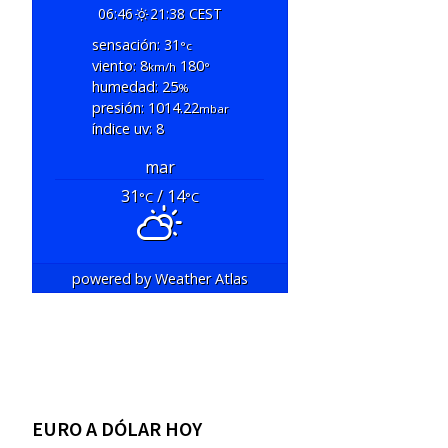
06:46
21:38 CEST
sensación: 31
°c
viento: 8
180
km/h
°
humedad: 25
%
presión: 1014.22
mbar
índice uv: 8
mar
31
/ 14
°C
°C
powered by
Weather Atlas
EURO A DÓLAR HOY