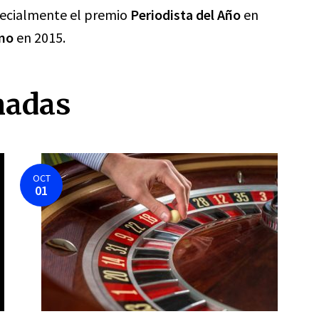
pecialmente el premio
Periodista del Año
en
smo
en 2015.
nadas
OCT
01