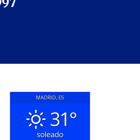
997
MADRID, ES
31°
soleado