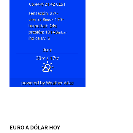
06:44
21:42 CEST
sensación: 27
°c
viento: 8
170
km/h
°
humedad: 24
%
presión: 1014.9
mbar
índice uv: 5
dom
33
/ 17
°C
°C
powered by
Weather Atlas
EURO A DÓLAR HOY