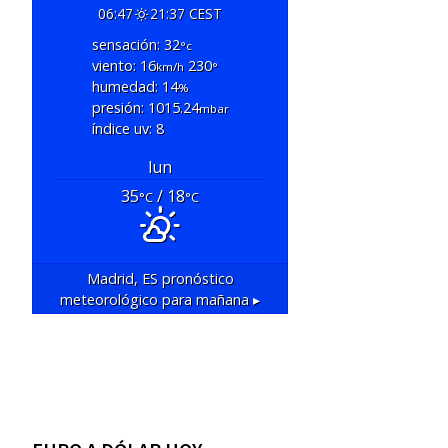
06:47
21:37 CEST
sensación: 32
°c
viento: 16
230
km/h
°
humedad: 14
%
presión: 1015.24
mbar
índice uv: 8
lun
35
/ 18
°C
°C
Madrid, ES
pronóstico
meteorológico para mañana ▸