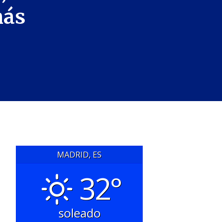
más
MADRID, ES
32°
soleado