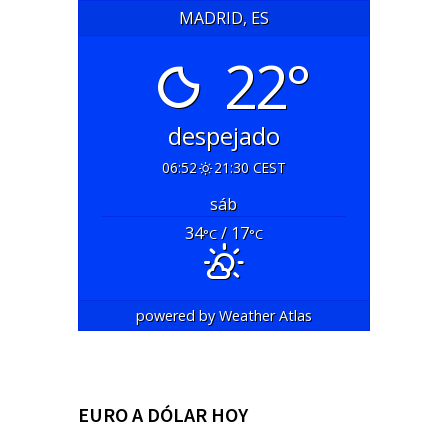
MADRID, ES
22°
despejado
06:52
21:30 CEST
sáb
34
/ 17
°C
°C
powered by
Weather Atlas
EURO A DÓLAR HOY