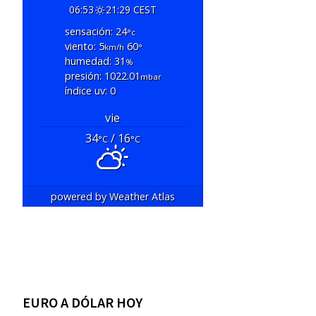
06:53
21:29 CEST
sensación: 24
°c
viento: 5
60
km/h
°
humedad: 31
%
presión: 1022.01
mbar
índice uv: 0
vie
34
/ 16
°C
°C
powered by
Weather Atlas
EURO A DÓLAR HOY