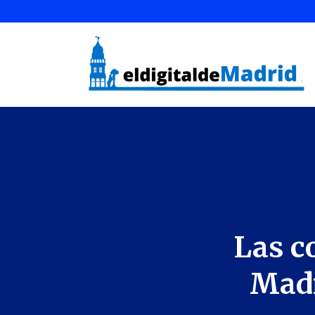
Las c
Madr