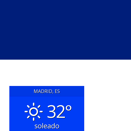
MADRID, ES
32°
soleado