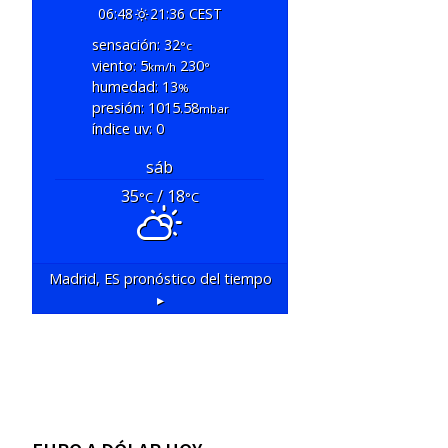
06:48
21:36 CEST
sensación: 32
°c
viento: 5
230
km/h
°
humedad: 13
%
presión: 1015.58
mbar
índice uv: 0
sáb
35
/ 18
°C
°C
Madrid, ES
pronóstico del tiempo
▸