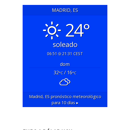
MADRID, ES
24°
soleado
06:51
21:31 CEST
dom
32
/ 16
°C
°C
Madrid, ES
pronóstico meteorológico
para 10 días ▸