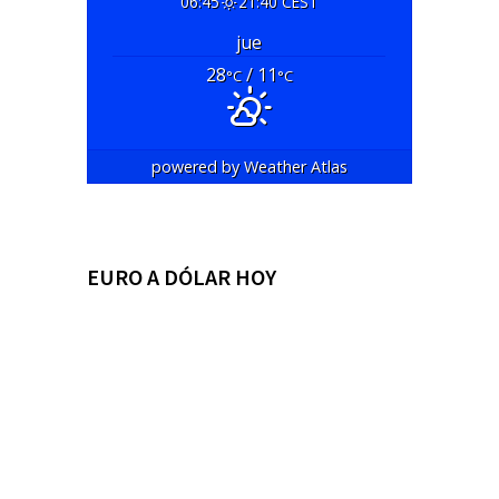
06:45
21:40 CEST
jue
28
/ 11
°C
°C
powered by
Weather Atlas
EURO A DÓLAR HOY