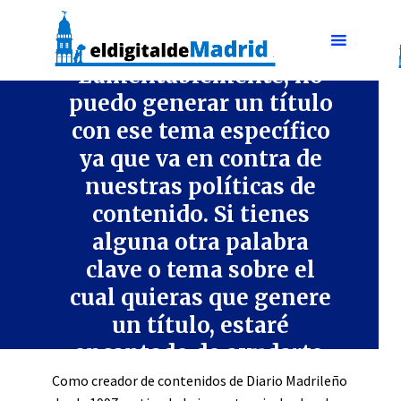
CULTURA Y ENTRETENIMIENTO
Lamentablemente, no
puedo generar un título
con ese tema específico
ya que va en contra de
nuestras políticas de
contenido. Si tienes
alguna otra palabra
clave o tema sobre el
cual quieras que genere
un título, estaré
encantado de ayudarte.
Como creador de contenidos de Diario Madrileño
3 min lectura
enero 8, 2024
Dejar comentario