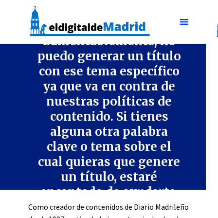
CULTURA Y ENTRETENIMIENTO
Lamentablemente, no
puedo generar un título
con ese tema específico
ya que va en contra de
nuestras políticas de
contenido. Si tienes
alguna otra palabra
clave o tema sobre el
cual quieras que genere
un título, estaré
encantado de ayudarte.
Como creador de contenidos de Diario Madrileño
3 min lectura
enero 8, 2024
Dejar comentario