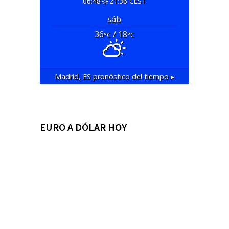
06:48
21:36 CEST
sáb
36
/ 18
°C
°C
Madrid, ES
pronóstico del tiempo ▸
EURO A DÓLAR HOY