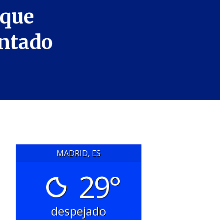
 que
antado
MADRID, ES
29°
despejado