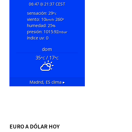
06:47
21:37 CEST
sensación: 29
°c
viento: 10
260
km/h
°
humedad: 25
%
presión: 1015.92
mbar
índice uv: 0
dom
35
/ 17
°C
°C
Madrid, ES
clima ▸
EURO A DÓLAR HOY