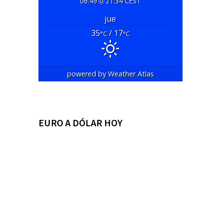
06:49
21:34 CEST
jue
35
/ 17
°C
°C
powered by
Weather Atlas
EURO A DÓLAR HOY