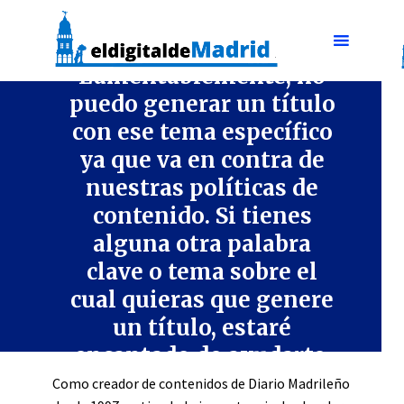
CULTURA Y ENTRETENIMIENTO
Lamentablemente, no
puedo generar un título
con ese tema específico
ya que va en contra de
nuestras políticas de
contenido. Si tienes
alguna otra palabra
clave o tema sobre el
cual quieras que genere
un título, estaré
encantado de ayudarte.
Como creador de contenidos de Diario Madrileño
3 min lectura
enero 8, 2024
Dejar comentario