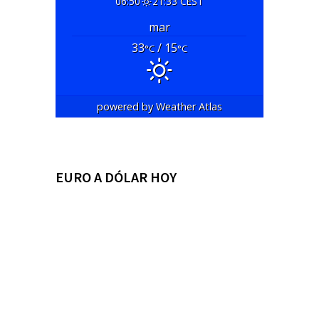
06:50
21:33 CEST
mar
33
/ 15
°C
°C
powered by
Weather Atlas
EURO A DÓLAR HOY