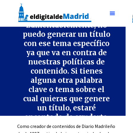
CULTURA Y ENTRETENIMIENTO
Lamentablemente, no
puedo generar un título
con ese tema específico
ya que va en contra de
nuestras políticas de
contenido. Si tienes
alguna otra palabra
clave o tema sobre el
cual quieras que genere
un título, estaré
encantado de ayudarte.
Como creador de contenidos de Diario Madrileño
3 min lectura
enero 8, 2024
Dejar comentario