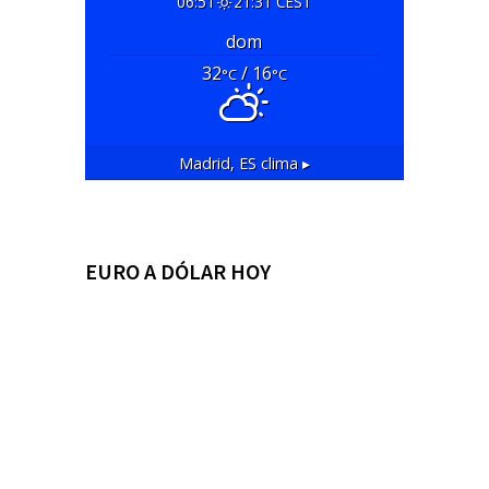
06:51
21:31 CEST
dom
32
/ 16
°C
°C
Madrid, ES
clima ▸
EURO A DÓLAR HOY