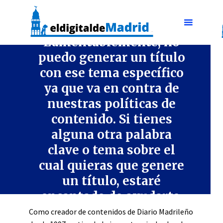
CULTURA Y ENTRETENIMIENTO
Lamentablemente, no
puedo generar un título
con ese tema específico
ya que va en contra de
nuestras políticas de
contenido. Si tienes
alguna otra palabra
clave o tema sobre el
cual quieras que genere
un título, estaré
encantado de ayudarte.
Como creador de contenidos de Diario Madrileño
3 min lectura
enero 8, 2024
Dejar comentario